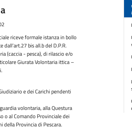
ia
02
ciale riceve formale istanza in bollo
 dall’art.27 bis all.b del D.P.R.
a (caccia - pesca), di rilascio e/o
colare Giurata Volontaria ittica –
i.
o Giudiziario e dei Carichi pendenti
e guardia volontaria, alla Questura
so o al Comando Provinciale dei
i della Provincia di Pescara.