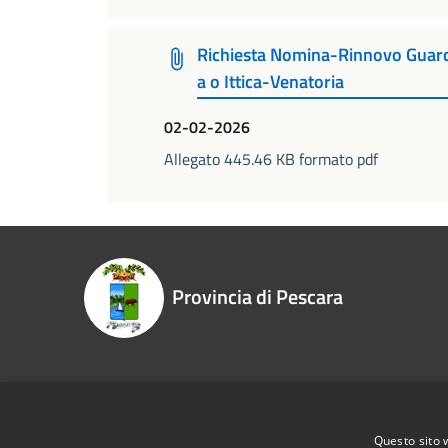
Richiesta Nomina-Rinnovo Guardi
a o Ittica-Venatoria
02-02-2026
Allegato 445.46 KB formato pdf
Provincia di Pescara
Recapiti e contatti
Questo sito 
Piazza Italia, 30 - 65121 Pescara PE
Telefono: