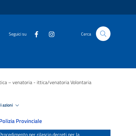
Seguici su
Cerca
ica – venatoria - ittica/venatoria Volontaria
i azioni
Polizia Provinciale
Procedimento per rilascio decreti per la