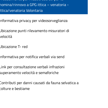
nomina/rinnovo a GPG ittica – venatoria -
ittica/venatoria Volontaria
Informativa privacy per videosorveglianza
Ubicazione punti rilevamento misuratori di
velocità
Ubicazione T- red
Informativa per notifica verbali via send
Link per consultazione verbali infrazioni
superamento velocità e semaforiche
Contributi per danni causati da fauna selvatica a
colture e bestiame