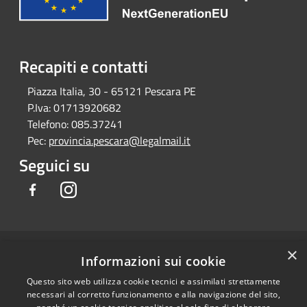
Recapiti e contatti
Piazza Italia, 30 - 65121 Pescara PE
P.Iva:
01713920682
Telefono:
085.37241
Pec:
provincia.pescara@legalmail.it
Seguici su
Facebook
Instagram
×
RSS
Copyright © 2026 • Provincia di
Informazioni sui cookie
Accessibilità
Pescara • Powered by
Questo sito web utilizza cookie tecnici e assimilati strettamente
Privacy
Municipium
Accesso
•
necessari al corretto funzionamento e alla navigazione del sito,
Cookie
redazione