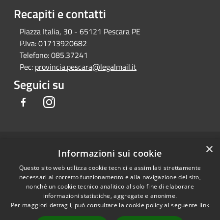
Recapiti e contatti
Piazza Italia, 30 - 65121 Pescara PE
P.Iva:
01713920682
Telefono:
085.37241
Pec:
provincia.pescara@legalmail.it
Seguici su
Facebook
Instagram
×
RSS
Copyright © 2026 • Provincia di
Informazioni sui cookie
Accessibilità
Pescara • Powered by
Questo sito web utilizza cookie tecnici e assimilati strettamente
Privacy
Municipium
Accesso
•
necessari al corretto funzionamento e alla navigazione del sito,
Cookie
redazione
nonché un cookie tecnico analitico al solo fine di elaborare
Mappa del sito
informazioni statistiche, aggregate e anonime.
Per maggiori dettagli, può consultare la cookie policy al seguente
link
Dichiarazione di