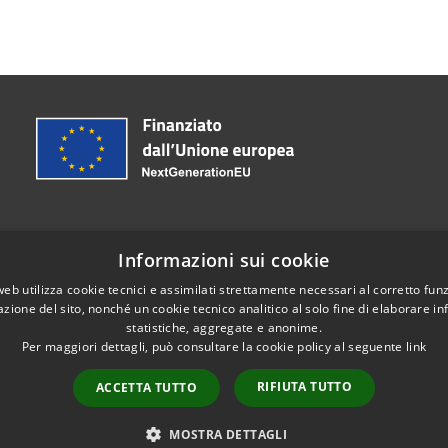
Informazioni sui cookie
web utilizza cookie tecnici e assimilati strettamente necessari al corretto fu
085.37241
azione del sito, nonché un cookie tecnico analitico al solo fine di elaborare i
incia.pescara@legalmail.it
statistiche, aggregate e anonime.
Per maggiori dettagli, può consultare la cookie policy al seguente
link
RIFIUTA TUTTO
ACCETTA TUTTO
l sito
Copyright © 2026 • Provincia 
a riservata
MOSTRA DETTAGLI