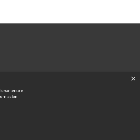
×
Seguici su
nzionamento e
Facebook
Instagram
nformazioni
Municipium
Accesso redazione
di Pescara • Powered by
•