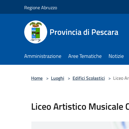
Salta al contenuto principale
Regione Abruzzo
Provincia di Pescara
Amministrazione
Aree Tematiche
Notizie
Home
>
Luoghi
>
Edifici Scolastici
>
Liceo A
Liceo Artistico Musical