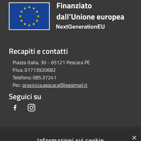
Recapiti e contatti
Piazza Italia, 30 - 65121 Pescara PE
P.Iva:
01713920682
Telefono:
085.37241
Pec:
provincia.pescara@legalmail.it
Seguici su
Facebook
Instagram
×
RSS
Copyright © 2026 • Provincia di
Informazioni sui cookie