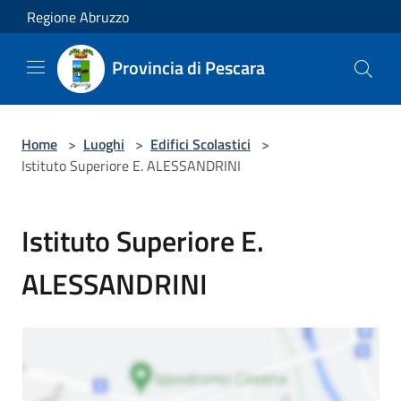
Salta al contenuto principale
Regione Abruzzo
Provincia di Pescara
Home
>
Luoghi
>
Edifici Scolastici
>
Istituto Superiore E. ALESSANDRINI
Istituto Superiore E.
ALESSANDRINI