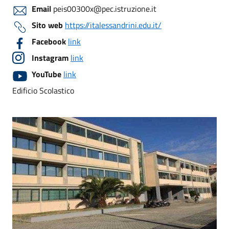
Email
peis00300x@pec.istruzione.it
Sito web
https://italessandrini.edu.it/
Facebook
link
Instagram
link
YouTube
link
Edificio Scolastico