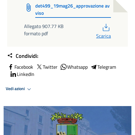
det499_19mag26_approvazione av
viso
PDF
Allegato 907.77 KB
formato pdf
Scarica
Condividi:
Facebook
Twitter
Whatsapp
Telegram
LinkedIn
Vedi azioni